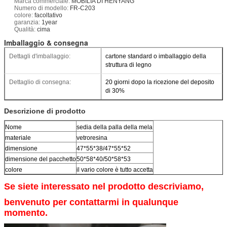
Marca commerciale:
MOBILIA DI HENYANG
Numero di modello:
FR-C203
colore:
facoltativo
garanzia:
1year
Qualità:
cima
Imballaggio & consegna
Dettagli d'imballaggio:
cartone standard o imballaggio della
struttura di legno
Dettaglio di consegna:
20 giorni dopo la ricezione del deposito
di 30%
Descrizione di prodotto
Nome
sedia della palla della mela
materiale
vetroresina
dimensione
47*55*38/47*55*52
dimensione del pacchetto
50*58*40/50*58*53
colore
il vario colore è tutto accetta
Se siete interessato nel prodotto descriviamo,
benvenuto per contattarmi in qualunque
momento.