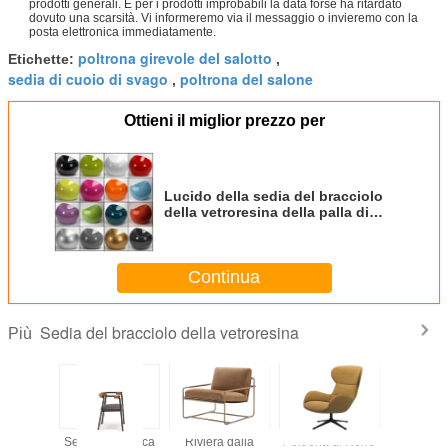
prodotti generali. E per i prodotti improbabili la data forse ha ritardato
dovuto una scarsità. Vi informeremo via il messaggio o invieremo con la
posta elettronica immediatamente.
poltrona girevole del salotto
Etichette:
,
sedia di cuoio di svago
poltrona del salone
,
Ottieni il miglior prezzo per
Lucido della sedia del bracciolo
della vetroresina della palla di
Apple progettato dalle feci del
giro di scarsità di Eero Aarnio
Continua
Sedia del bracciolo della vetroresina
Più
tenza
Sedia domestica
Riviera dalla
Poltrona di Reno
Poltrona d