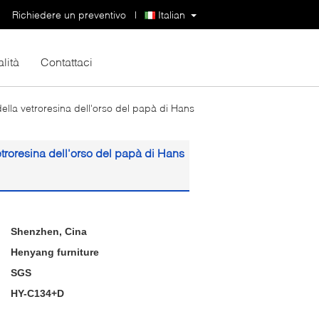
Richiedere un preventivo
|
Italian
lità
Contattaci
della vetroresina dell'orso del papà di Hans
etroresina dell'orso del papà di Hans
Shenzhen, Cina
Henyang furniture
SGS
HY-C134+D