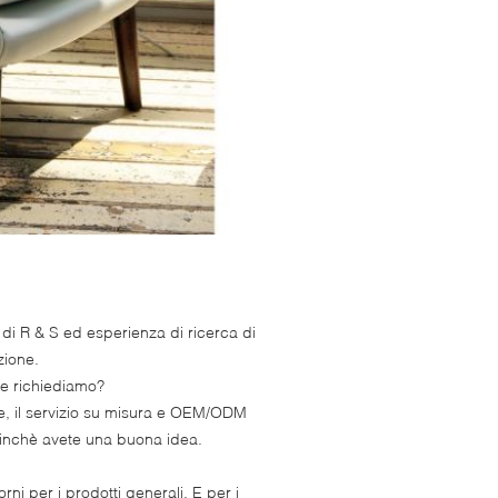
di R & S ed esperienza di ricerca di
zione.
me richiediamo?
te, il servizio su misura e OEM/ODM
 finchè avete una buona idea.
ni per i prodotti generali. E per i