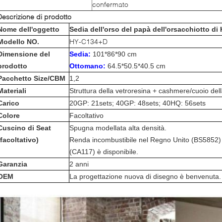
confermato
Descrizione di prodotto
Nome dell'oggetto
Sedia dell'orso del papà dell'orsacchiotto di
HY-C134+D
Modello NO.
Dimensione del
Sedia:
101*86*90 cm
prodotto
Ottomano:
64.5*50.5*40.5 cm
Pacchetto Size/CBM
1,2
Materiali
Struttura della vetroresina + cashmere/cuoio dell
Carico
20GP: 21sets; 40GP: 48sets; 40HQ: 56sets
Colore
Facoltativo
Cuscino di Seat
Spugna modellata alta densità.
(facoltativo)
Renda incombustibile nel Regno Unito (BS5852) o
(CA117) è disponibile.
Garanzia
2 anni
OEM
La progettazione nuova di disegno è benvenuta.