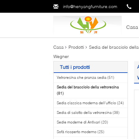
info@henyangfurniture.com
Casa
Casa
Prodotti
Sedia del bracciolo della
Wegner
Tutti i prodotti
Vetroresina che pranza sedia
(51)
Sedia del bracciolo della vetroresina
(81)
Sedia classica moderna dell'ufficio
(24)
Sedia di salotto della vetroresina
(38)
Sedie moderne di Antivari
(20)
Sofà ricoperto moderno
(25)