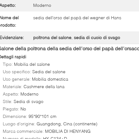
Aspetto:
Moderno
Nome del
sedia dell'orso del papà del wegner di Hans
rodotto:
Evidenziare:
poltrona del salone
,
sedia di cuoio di svago
Salone della poltrona della sedia dell'orso del papà dell'orsac
ettagli rapidi
Tipo:
Mobilia del salone
Uso specifico:
Sedia del salone
Uso generale:
Mobilia domestica
Materiale:
Cashmere della lana
Aspetto:
Moderno
Stile:
Sedia di svago
Piegato:
No
Dimensione:
95*90*101 cm
Luogo d'origine:
Guangdong, Cina (continente)
Marca commerciale:
MOBILIA DI HENYANG
Numero di modello:
HY-C134+D