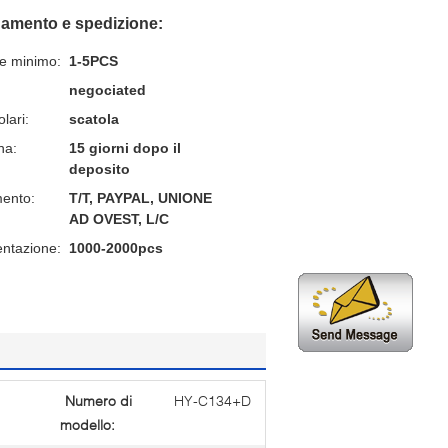
gamento e spedizione:
ne minimo:
1-5PCS
negociated
lari:
scatola
na:
15 giorni dopo il
deposito
mento:
T/T, PAYPAL, UNIONE
AD OVEST, L/C
entazione:
1000-2000pcs
Numero di
HY-C134+D
modello: