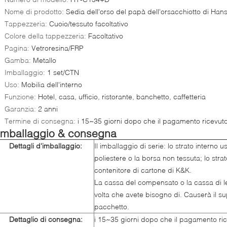
Nome di prodotto:
Sedia dell'orso del papà dell'orsacchiotto di Ha
Tappezzeria:
Cuoio/tessuto facoltativo
Colore della tappezzeria:
Facoltativo
Pagina:
Vetroresina/FRP
Gamba:
Metallo
Imballaggio:
1 set/CTN
Uso:
Mobilia dell'interno
Funzione:
Hotel, casa, ufficio, ristorante, banchetto, caffetteria
Garanzia:
2 anni
Termine di consegna:
i 15~35 giorni dopo che il pagamento ricevuto
Imballaggio & consegna
Dettagli d'imballaggio:
Il imballaggio di serie: lo strato interno u
poliestere o la borsa non tessuta; lo strato
contenitore di cartone di K&K.
La cassa del compensato o la cassa di le
volta che avete bisogno di. Causerà il s
pacchetto.
Dettaglio di consegna:
i 15~35 giorni dopo che il pagamento ric