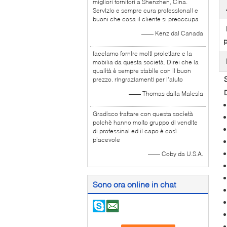
migliori fornitori a Shenzhen, Cina.
Servizio e sempre cura professionali e
buoni che cosa il cliente si preoccupa
—— Kenz dal Canada
p
facciamo fornire molti proiettare e la
mobilia da questa società. Direi che la
qualità è sempre stabile con il buon
prezzo. ringraziamenti per l'aiuto
D
—— Thomas dalla Malesia
Gradisco trattare con questa società
poichè hanno molto gruppo di vendite
di professinal ed il capo è così
piacevole
—— Coby da U.S.A.
Sono ora online in chat