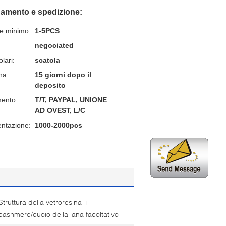
gamento e spedizione:
ne minimo:
1-5PCS
negociated
lari:
scatola
na:
15 giorni dopo il
deposito
mento:
T/T, PAYPAL, UNIONE
AD OVEST, L/C
entazione:
1000-2000pcs
Struttura della vetroresina +
cashmere/cuoio della lana facoltativo