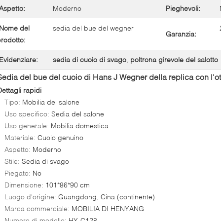
Aspetto:
Moderno
Pieghevoli:
Nome del
sedia del bue del wegner
Garanzia:
rodotto:
Evidenziare:
sedia di cuoio di svago
,
poltrona girevole del salotto
Sedia del bue del cuoio di Hans J Wegner della replica con l'
ettagli rapidi
Tipo:
Mobilia del salone
Uso specifico:
Sedia del salone
Uso generale:
Mobilia domestica
Materiale:
Cuoio genuino
Aspetto:
Moderno
Stile:
Sedia di svago
Piegato:
No
Dimensione:
101*86*90 cm
Luogo d'origine:
Guangdong, Cina (continente)
Marca commerciale:
MOBILIA DI HENYANG
Numero di modello:
HY-C128