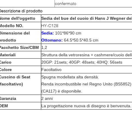
confermato
Descrizione di prodotto
Nome dell'oggetto
Sedia del bue del cuoio di Hans J Wegner del
HY-C128
Modello NO.
Dimensione del
Sedia:
101*86*90 cm
prodotto
Ottomano:
64.5*50.5*40.5 cm
Pacchetto Size/CBM
1,2
Materiali
Struttura della vetroresina + cashmere/cuoio dell
Carico
20GP: 21sets; 40GP: 48sets; 40HQ: 56sets
Colore
Facoltativo
Cuscino di Seat
Spugna modellata alta densità.
(facoltativo)
Renda incombustibile nel Regno Unito (BS5852) o
(CA117) è disponibile.
Garanzia
2 anni
OEM
La progettazione nuova di disegno è benvenuta.