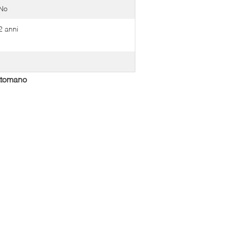
No
2 anni
ottomano