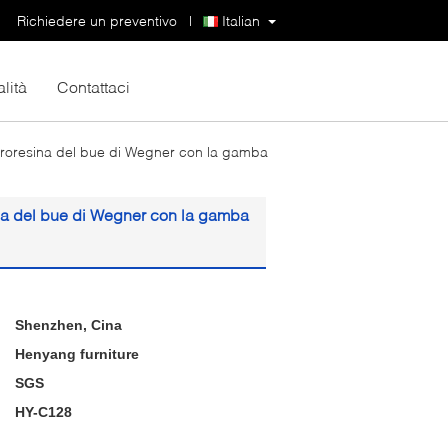
Richiedere un preventivo
|
Italian
lità
Contattaci
etroresina del bue di Wegner con la gamba
ina del bue di Wegner con la gamba
Shenzhen, Cina
Henyang furniture
SGS
HY-C128