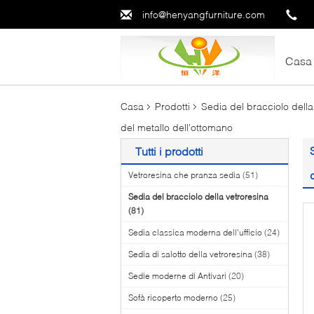
info@henyangfurniture.com
Casa
Casa
Prodotti
Sedia del bracciolo della
del metallo dell'ottomano
Tutti i prodotti
Vetroresina che pranza sedia
(51)
Sedia del bracciolo della vetroresina
(81)
Sedia classica moderna dell'ufficio
(24)
Sedia di salotto della vetroresina
(38)
Sedie moderne di Antivari
(20)
Sofà ricoperto moderno
(25)