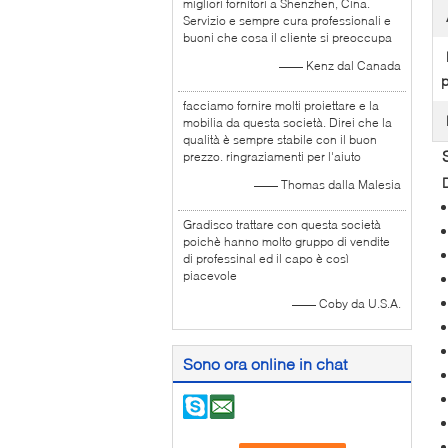
migliori fornitori a Shenzhen, Cina.
Servizio e sempre cura professionali e
buoni che cosa il cliente si preoccupa
—— Kenz dal Canada
p
facciamo fornire molti proiettare e la
mobilia da questa società. Direi che la
qualità è sempre stabile con il buon
prezzo. ringraziamenti per l'aiuto
D
—— Thomas dalla Malesia
Gradisco trattare con questa società
poichè hanno molto gruppo di vendite
di professinal ed il capo è così
piacevole
—— Coby da U.S.A.
Sono ora online in chat