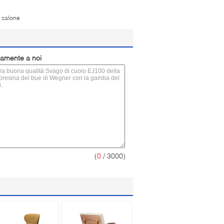
l salone
ttamente a noi
(
0
/ 3000)