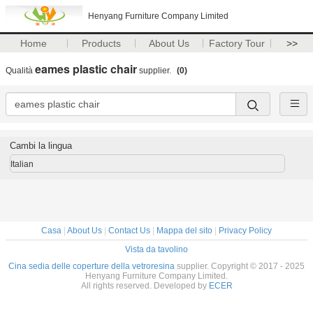
Henyang Furniture Company Limited
Home
Products
About Us
Factory Tour
>>
eames plastic chair
Qualità
supplier.
(0)
Cambi la lingua
Italian
Casa
|
About Us
|
Contact Us
|
Mappa del sito
|
Privacy Policy
Vista da tavolino
Cina sedia delle coperture della vetroresina
supplier. Copyright © 2017 - 2025
Henyang Furniture Company Limited.
All rights reserved. Developed by
ECER