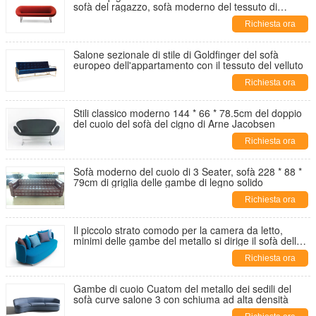
sofà del ragazzo, sofà moderno del tessuto di
spazzata di Rbm
Richiesta ora
Salone sezionale di stile di Goldfinger del sofà
europeo dell'appartamento con il tessuto del velluto
Richiesta ora
Stili classico moderno 144 * 66 * 78.5cm del doppio
del cuoio del sofà del cigno di Arne Jacobsen
Richiesta ora
Sofà moderno del cuoio di 3 Seater, sofà 228 * 88 *
79cm di griglia delle gambe di legno solido
Richiesta ora
Il piccolo strato comodo per la camera da letto,
minimi delle gambe del metallo si dirige il sofà della
mobilia
Richiesta ora
Gambe di cuoio Cuatom del metallo dei sedili del
sofà curve salone 3 con schiuma ad alta densità