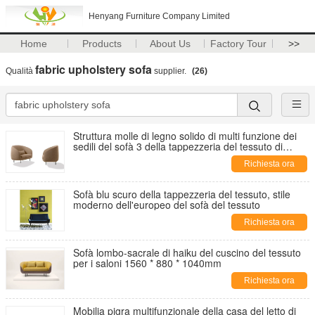
Henyang Furniture Company Limited
Home
Products
About Us
Factory Tour
>>
fabric upholstery sofa
Qualità
supplier.
(26)
Struttura molle di legno solido di multi funzione dei
sedili del sofà 3 della tappezzeria del tessuto di
Fredericia di haiku
Richiesta ora
Sofà blu scuro della tappezzeria del tessuto, stile
moderno dell'europeo del sofà del tessuto
Richiesta ora
Sofà lombo-sacrale di haiku del cuscino del tessuto
per i saloni 1560 * 880 * 1040mm
Richiesta ora
Mobilia pigra multifunzionale della casa del letto di