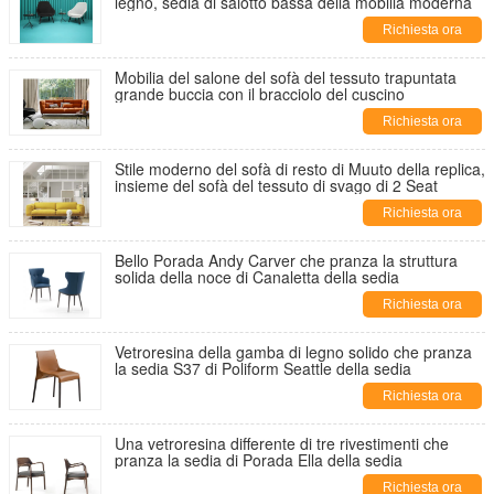
legno, sedia di salotto bassa della mobilia moderna
Richiesta ora
Mobilia del salone del sofà del tessuto trapuntata
grande buccia con il bracciolo del cuscino
Richiesta ora
Stile moderno del sofà di resto di Muuto della replica,
insieme del sofà del tessuto di svago di 2 Seat
Richiesta ora
Bello Porada Andy Carver che pranza la struttura
solida della noce di Canaletta della sedia
Richiesta ora
Vetroresina della gamba di legno solido che pranza
la sedia S37 di Poliform Seattle della sedia
Richiesta ora
Una vetroresina differente di tre rivestimenti che
pranza la sedia di Porada Ella della sedia
Richiesta ora