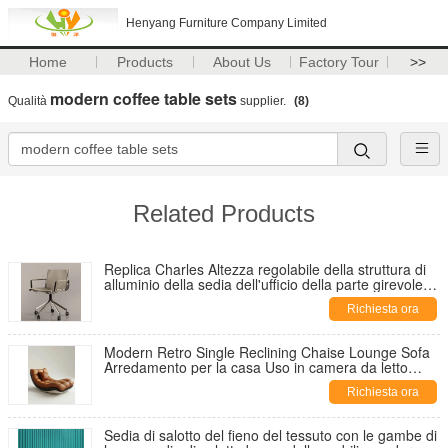
Henyang Furniture Company Limited
Home
Products
About Us
Factory Tour
>>
modern coffee table sets
Qualità
supplier.
(8)
Related Products
Replica Charles Altezza regolabile della struttura di
alluminio della sedia dell'ufficio della parte girevole di
stile
Richiesta ora
Modern Retro Single Reclining Chaise Lounge Sofa
Arredamento per la casa Uso in camera da letto
Studio Grand Flat Villa Casual Living Room
Richiesta ora
Sedia di salotto del fieno del tessuto con le gambe di