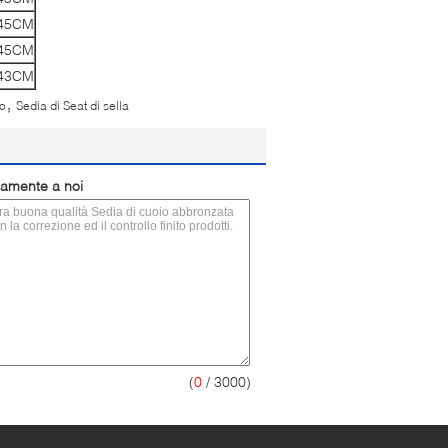
H45CM
H45CM
H43CM
,
no
Sedia di Seat di sella
ttamente a noi
(
0
/ 3000)