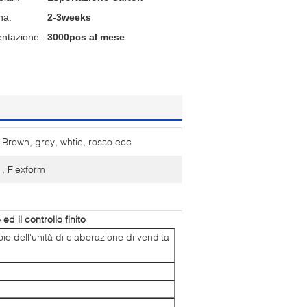
na:
2-3weeks
entazione:
3000pcs al mese
Brown, grey, whtie, rosso ecc
, Flexform
d il controllo finito
oio dell'unità di elaborazione di vendita