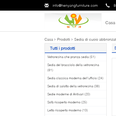
info@henyangfurniture.com
8
Casa
Casa
Prodotti
Sedia di cuoio abbronzata
Tutti i prodotti
Vetroresina che pranza sedia
(51)
Sedia del bracciolo della vetroresina
(81)
Sedia classica moderna dell'ufficio
(24)
Sedia di salotto della vetroresina
(38)
Sedie moderne di Antivari
(20)
Sofà ricoperto moderno
(25)
Letto ricoperto moderno
(13)