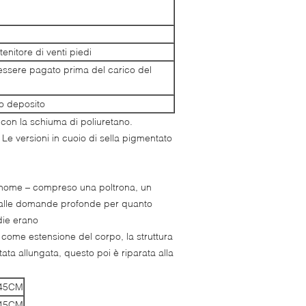
enitore di venti piedi
 essere pagato prima del carico del
ro deposito
o con la schiuma di poliuretano.
. Le versioni in cuoio di sella pigmentato
o nome – compreso una poltrona, un
a alle domande profonde per quanto
die erano
 come estensione del corpo, la struttura
tata allungata, questo poi è riparata alla
H45CM
H45CM