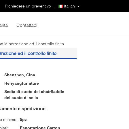
Richiedere un preventivo
|
Italian
lità
Contattaci
 la correzione ed il controllo finito
ezione ed il controllo finito
Shenzhen, Cina
Henyangfurniture
Sedia di cuoio del chairSaddle
del cuoio di sella
gamento e spedizione:
ne minimo:
5pz
lari:
Esportazione Carton