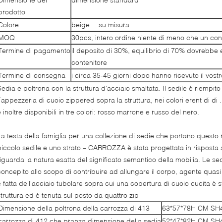
prodotto
Colore
beige… su misura
MOQ
30pcs, intero ordine niente di meno che un cont
Termine di pagamento
il deposito di 30%, equilibrio di 70% dovrebbe
contenitore
Termine di consegna
i circa 35-45 giorni dopo hanno ricevuto il vost
Sedia e poltrona con la struttura d'acciaio smaltata. Il sedile è riempit
Tappezzeria di cuoio zippered sopra la struttura, nei colori erent di di 
 inoltre disponibili in tre colori: rosso marrone e russo del nero.
La testa della famiglia per una collezione di sedie che portano quest
piccolo sedile e uno strato – CARROZZA è stata progettata in rispost
riguarda la natura esatta del significato semantico della mobilia. Le se
concepito allo scopo di contribuire ad allungare il corpo, agente quasi
è fatta dell'acciaio tubolare sopra cui una copertura di cuoio cucita è s
struttura ed è tenuta sul posto da quattro zip
Dimensione della poltrona della carrozza di 413
63*57*78H CM S
carrozza di 412 che pranza dimensione della sedia
52*47*82H CM S