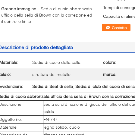
Tempi di conseg
Grande immagine :
Sedia di cuoio abbronzata
ufficio della sella di Brown con la correzione ed
Capacità di alim
il controllo finito
Contatto
Descrizione di prodotto dettagliata
Materiale:
Sedia di cuoio della sella
colore:
telaio:
struttura del metallo
marca:
Evidenziare:
Sedia di Seat di sella
,
Sedia di club del cuoio di sella
Sedia di cuoio abbronzata ufficio della sella di Brown con la correzione e
Descrizione
sedia su ordinazione di gioco dell'ufficio del cu
calda
Oggetto no.
FN-747
Materiale
legno solido, cuoio
Dimensione del
dimensione standard