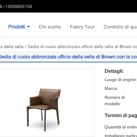
6--13008805158
Prodotti
Chi siamo
Fatory Tour
Controllo di qua
 della sella
Sedia di cuoio abbronzata ufficio della sella di Brown con
Sedia di cuoio abbronzata ufficio della sella di Brown con la corr
Dettagli:
Luogo di origine:
Marca:
Numero di
modello:
Termini di pa
Quantità di ordi
Imballaggi partico