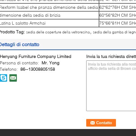
Flexform Isabel che pranza dimensione della sedia
62*62*76H CM S
dimensione della sedia di brizia
60*56*82H CM S
Latina L salotto Armchai
75*66*81H CM S
,
Prodotto Tag:
sedia delle coperture della vetroresina
sedia della gamba di leg
Dettagli di contatto
Henyang Furniture Company Limited
Invia la tua richiesta dire
Persona di contatto:
Mr. Yong
Telefono:
86--13008805158