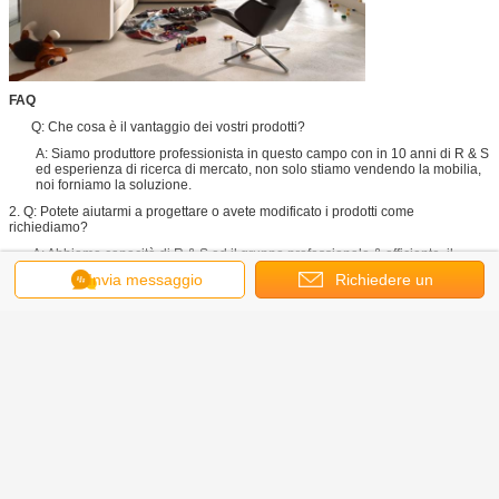
FAQ
Q: Che cosa è il vantaggio dei vostri prodotti?
A: Siamo produttore professionista in questo campo con in 10 anni di R & S
ed esperienza di ricerca di mercato, non solo stiamo vendendo la mobilia,
noi forniamo la soluzione.
2. Q: Potete aiutarmi a progettare o avete modificato i prodotti come
richiediamo?
A: Abbiamo capacità di R & S ed il gruppo professionale & efficiente, il
servizio su misura e OEM/ODM sono benvenuti, noi proveranno il nostro
Invia messaggio
Richiedere un
meglio per farlo avverarsi finchè avete una buona idea.
3. Q: Quando il mio ordine la spedisce?
preventivo
A: 3 giorni dopo il pagamento per gli oggetti con le azione 15-20 giorni per i
prodotti generali. E per i prodotti improbabili la data forse ha ritardato
dovuto una scarsità. Vi informeremo via il messaggio o invieremo con la
posta elettronica immediatamente.
poltrona girevole del salotto
Etichette:
,
sedia di cuoio di svago
poltrona del salone
,
Ottieni il miglior prezzo per