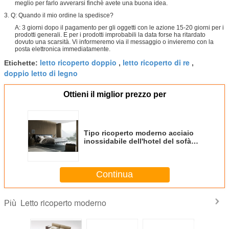
meglio per farlo avverarsi finchè avete una buona idea.
3. Q: Quando il mio ordine la spedisce?
A: 3 giorni dopo il pagamento per gli oggetti con le azione 15-20 giorni per i
prodotti generali. E per i prodotti improbabili la data forse ha ritardato
dovuto una scarsità. Vi informeremo via il messaggio o invieremo con la
posta elettronica immediatamente.
letto ricoperto doppio
letto ricoperto di re
Etichette:
,
,
doppio letto di legno
Ottieni il miglior prezzo per
Tipo ricoperto moderno acciaio
inossidabile dell'hotel del sofà
del metallo del letto di Poliform
Onda
Continua
Letto ricoperto moderno
Più