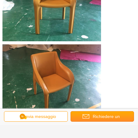
Invia messaggio
Richiedere un
Sedia regolabile dell'ufficio
Etichette:
,
preventivo
sedia piena dell'ufficio della maglia
,
sedie dell'ospite dell'ufficio