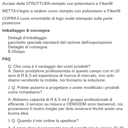
Acciaio della STRUTTURA riempito con poliuretano e Fiberfill
METTA il legno a sedere curvo riempito con poliuretano e Fiberfill
COPRA il cuoio smontabile di logo ovale stampato sulla parte
posteriore
Imballaggio & consegna
Dettagli d'imballaggio:
pacchetto speciale standard del cartone dell'esportazione
Dettaglio di consegna:
8-25days
FAQ
Q: Che cosa è il vantaggio dei vostri prodotti?
A: Siamo produttore professionista in questo campo con in 10
anni di R & S ed esperienza di ricerca di mercato, non solo
stiamo vendendo la mobilia, noi forniamo la soluzione.
Q: Potete aiutarmi a progettare o avete modificato i prodotti
2.
come richiediamo?
A: Abbiamo capacità di R & S ed il gruppo professionale &
efficiente, il servizio su misura e OEM/ODM sono benvenuti, noi
proveranno il nostro meglio per farlo avverarsi finchè avete una
buona idea.
Q: Quando il mio ordine la spedisce?
3.
A: 3 giorni dopo il pagamento per gli oggetti con le azione 15-20