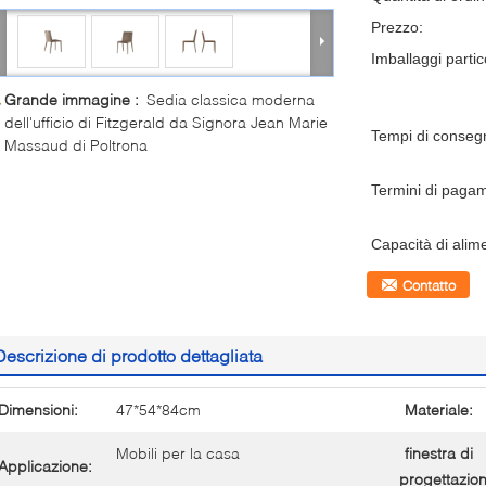
Prezzo:
Imballaggi partico
Grande immagine :
Sedia classica moderna
dell'ufficio di Fitzgerald da Signora Jean Marie
Tempi di conseg
Massaud di Poltrona
Termini di paga
Capacità di alim
Contatto
Descrizione di prodotto dettagliata
Dimensioni:
47*54*84cm
Materiale:
Mobili per la casa
finestra di
Applicazione:
progettazion