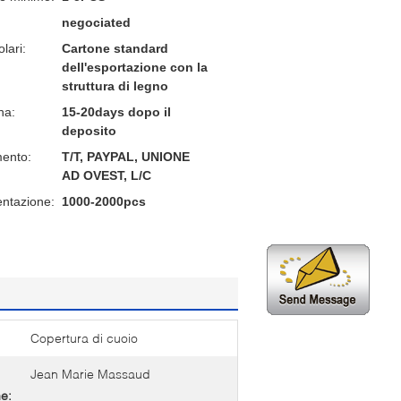
negociated
lari:
Cartone standard
dell'esportazione con la
struttura di legno
na:
15-20days dopo il
deposito
mento:
T/T, PAYPAL, UNIONE
AD OVEST, L/C
entazione:
1000-2000pcs
Copertura di cuoio
Jean Marie Massaud
e: