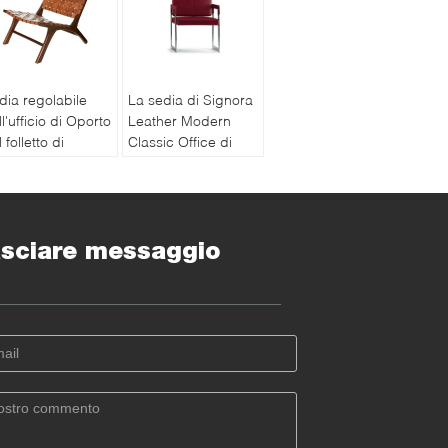
dia regolabile
La sedia di Signora
l'ufficio di Oporto
Leather Modern
 folletto di
Classic Office di
TöLj, sedie
Pelle con attraversa
mestiche della
lo struttura ad X
nza dell'ufficio
lla mobilia
sciare messaggio