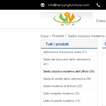
info@henyangfurniture.com
Casa
Casa
Prodotti
Sedia classica moderna de
Tutti i prodotti
Vetroresina che pranza sedia
(51)
Sedia del bracciolo della vetroresina
(81)
Sedia classica moderna dell'ufficio
(24)
Sedia di salotto della vetroresina
(38)
Sedie moderne di Antivari
(20)
Sofà ricoperto moderno
(25)
Letto ricoperto moderno
(13)