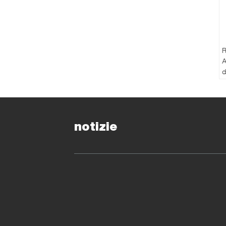
R
A
d
a
d
p
s
notizie