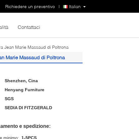
Richiedere un preventivo
|
Italian
lità
Contattaci
ora Jean Marie Massaud di Poltrona
ean Marie Massaud di Poltrona
Shenzhen, Cina
Henyang Furniture
SGS
SEDIA DI FITZGERALD
gamento e spedizione:
ne minimo:
1-5PCS