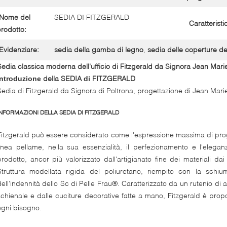
Nome del
SEDIA DI FITZGERALD
Caratteristi
rodotto:
Evidenziare:
sedia della gamba di legno
,
sedia delle coperture de
Sedia classica moderna dell'ufficio di Fitzgerald da Signora Jean Mar
della SEDIA
FITZGERALD
Introduzione
di
Sedia di Fitzgerald da Signora di Poltrona, progettazione di Jean Ma
INFORMAZIONI DELLA SEDIA DI FITZGERALD
Fitzgerald può essere considerato come l'espressione massima di pro
linea pellame, nella sua essenzialità, il perfezionamento e l'eleganz
prodotto, ancor più valorizzato dall'artigianato fine dei materiali dai
Struttura modellata rigida del poliuretano, riempito con la schi
dell'indennità dello Sc di Pelle Frau®. Caratterizzato da un rutenio di al
schienale e dalle cuciture decorative fatte a mano, Fitzgerald è propo
ogni bisogno.