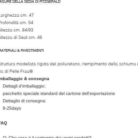
MISURE DELLA SEDIA DI FITZGERALD
Larghezza cm. 47
Profondità cm. 54
Altezza cm. 84/93
Altezza di Seat cm. 46
MATERIALI & RIVESTIMENTI
Struttura modellata rigida del poliuretano, riempimento della schiuma 
Sc di Pelle Frau®
Imballaggio & consegna
Dettagli d'imballaggio:
pacchetto speciale standard del cartone dell'esportazione
Dettaglio di consegna:
8-25days
FAQ
Q: Che cosa è il vantaggio dei vostri prodotti?