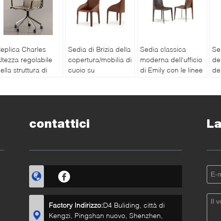
eplica Charles
Sedia di Brizia della
Sedia classica
Se
ltezza regolabile
copertura/mobilia di
moderna dell'ufficio
del
ella struttura di
cuoio su
di Emily con le linee
del
lluminio della sedia
ordinazione della
rigorose e
Få
ell'ufficio della
camera da letto
geometriche
do
arte girevole di
casa di Trussardi
sta
tile
de
contattici
La
Factory Indirizzo:
D4 Buliding, città di
Kengzi, Pingshan nuovo, Shenzhen,