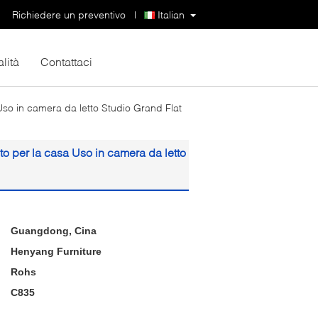
Richiedere un preventivo
|
Italian
lità
Contattaci
so in camera da letto Studio Grand Flat
 per la casa Uso in camera da letto
Guangdong, Cina
Henyang Furniture
Rohs
C835