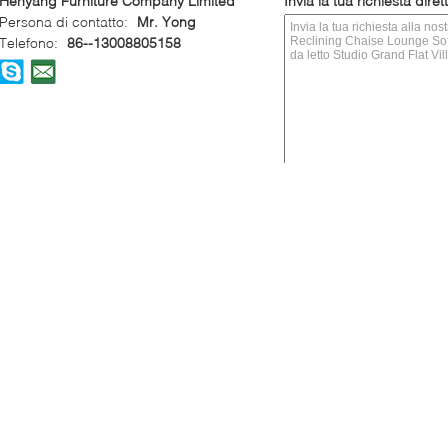
Henyang Furniture Company Limited
Invia la tua richiesta dire
Persona di contatto:
Mr. Yong
Telefono:
86--13008805158
contattici
La