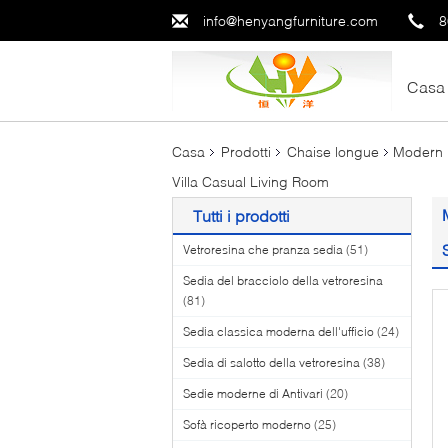
info@henyangfurniture.com
8
Casa
Casa
Prodotti
Chaise longue
Modern R
Villa Casual Living Room
Tutti i prodotti
Vetroresina che pranza sedia
(51)
Sedia del bracciolo della vetroresina
(81)
Sedia classica moderna dell'ufficio
(24)
Sedia di salotto della vetroresina
(38)
Sedie moderne di Antivari
(20)
Sofà ricoperto moderno
(25)