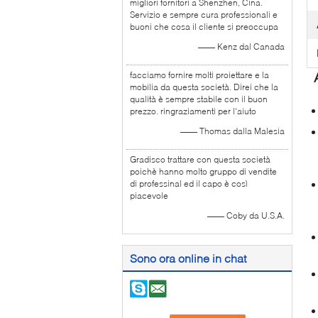
migliori fornitori a Shenzhen, Cina.
Servizio e sempre cura professionali e
buoni che cosa il cliente si preoccupa
—— Kenz dal Canada
facciamo fornire molti proiettare e la
mobilia da questa società. Direi che la
qualità è sempre stabile con il buon
prezzo. ringraziamenti per l'aiuto
—— Thomas dalla Malesia
Gradisco trattare con questa società
poichè hanno molto gruppo di vendite
di professinal ed il capo è così
piacevole
—— Coby da U.S.A.
Sono ora online in chat