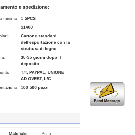
gamento e spedizione:
ne minimo:
1-5PCS
$1400
lari:
Cartone standard
dell'esportazione con la
struttura di legno
na:
30-35 giorni dopo il
deposito
mento:
T/T, PAYPAL, UNIONE
AD OVEST, L/C
entazione:
100-500 pezzi
Materiale:
Pelle