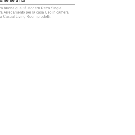
ttamente a noi
(
0
/ 3000)
sciare messaggio