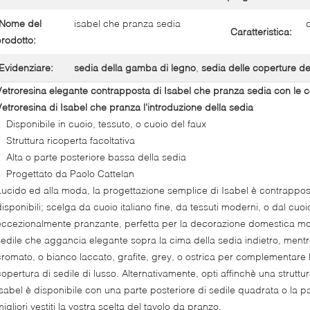
Nome del
isabel che pranza sedia
Caratteristica:
rodotto:
Evidenziare:
sedia della gamba di legno
,
sedia delle coperture de
Vetroresina elegante contrapposta di Isabel che pranza sedia con le 
Vetroresina di Isabel che pranza l'introduzione della sedia
Disponibile in cuoio, tessuto, o cuoio del faux
Struttura ricoperta facoltativa
Alta o parte posteriore bassa della sedia
Progettato da Paolo Cattelan
Lucido ed alla moda, la progettazione semplice di Isabel è contrappos
disponibili; scelga da cuoio italiano fine, da tessuti moderni, o dal cuoi
eccezionalmente pranzante, perfetta per la decorazione domestica mod
sedile che aggancia elegante sopra la cima della sedia indietro, mentre 
cromato, o bianco laccato, grafite, grey, o ostrica per complementare 
copertura di sedile di lusso. Alternativamente, opti affinchè una struttur
Isabel è disponibile con una parte posteriore di sedile quadrata o la par
igliori vestiti la vostra scelta del tavolo da pranzo.