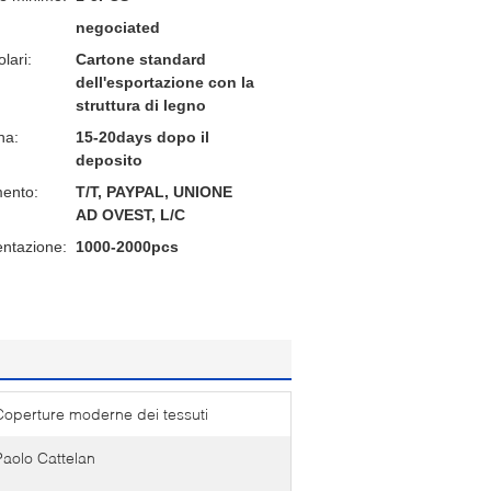
negociated
lari:
Cartone standard
dell'esportazione con la
struttura di legno
na:
15-20days dopo il
deposito
mento:
T/T, PAYPAL, UNIONE
AD OVEST, L/C
entazione:
1000-2000pcs
Coperture moderne dei tessuti
Paolo Cattelan