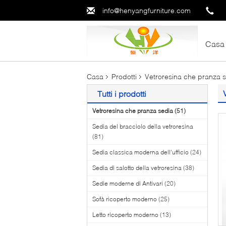
info@henyangfurniture.com
Casa
Casa
Prodotti
Vetroresina che pranza 
Tutti i prodotti
Vetroresina che pranza sedia
(51)
Sedia del bracciolo della vetroresina
(81)
Sedia classica moderna dell'ufficio
(24)
Sedia di salotto della vetroresina
(38)
Sedie moderne di Antivari
(20)
Sofà ricoperto moderno
(25)
Letto ricoperto moderno
(13)