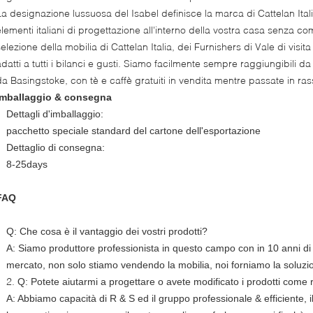
La designazione lussuosa del Isabel definisce la marca di Cattelan Itali
elementi italiani di progettazione all'interno della vostra casa senza c
selezione della mobilia di Cattelan Italia, dei Furnishers di Vale di visi
adatti a tutti i bilanci e gusti. Siamo facilmente sempre raggiungibili 
da Basingstoke, con tè e caffè gratuiti in vendita mentre passate in ras
Imballaggio & consegna
Dettagli d'imballaggio:
pacchetto speciale standard del cartone dell'esportazione
Dettaglio di consegna:
8-25days
FAQ
Q: Che cosa è il vantaggio dei vostri prodotti?
A: Siamo produttore professionista in questo campo con in 10 anni di 
mercato, non solo stiamo vendendo la mobilia, noi forniamo la soluzi
2.
Q: Potete aiutarmi a progettare o avete modificato i prodotti come
A: Abbiamo capacità di R & S ed il gruppo professionale & efficiente