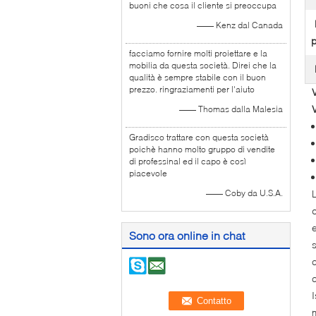
buoni che cosa il cliente si preoccupa
—— Kenz dal Canada
p
facciamo fornire molti proiettare e la
mobilia da questa società. Direi che la
qualità è sempre stabile con il buon
prezzo. ringraziamenti per l'aiuto
—— Thomas dalla Malesia
Gradisco trattare con questa società
poichè hanno molto gruppo di vendite
di professinal ed il capo è così
piacevole
—— Coby da U.S.A.
Sono ora online in chat
m