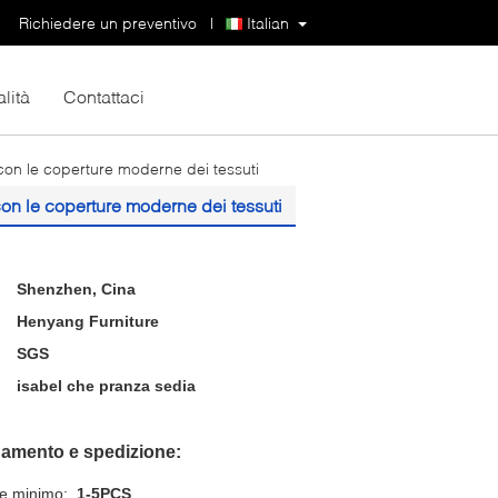
Richiedere un preventivo
|
Italian
lità
Contattaci
con le coperture moderne dei tessuti
on le coperture moderne dei tessuti
Shenzhen, Cina
Henyang Furniture
SGS
isabel che pranza sedia
gamento e spedizione:
ne minimo:
1-5PCS