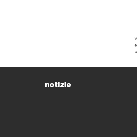
V
e
p
v
d
d
notizie