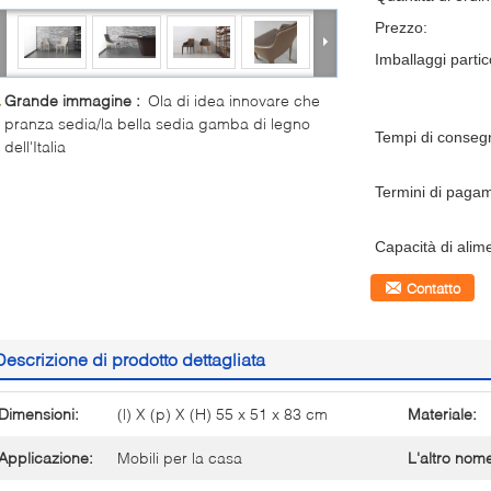
Prezzo:
Imballaggi partico
Grande immagine :
Ola di idea innovare che
pranza sedia/la bella sedia gamba di legno
Tempi di conseg
dell'Italia
Termini di paga
Capacità di alim
Contatto
Descrizione di prodotto dettagliata
Dimensioni:
(l) X (p) X (H) 55 x 51 x 83 cm
Materiale:
Applicazione:
Mobili per la casa
L'altro nom