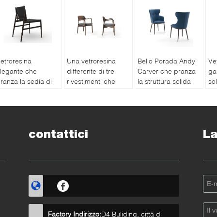
etroresina
Una vetroresina
Bello Porada Andy
Ve
legante che
differente di tre
Carver che pranza
ga
ranza la sedia di
rivestimenti che
la struttura solida
so
iaggio di Porro
pranza la sedia di
della noce di
se
ella sedia con le
Porada Ella della
Canaletta della
Po
iverse prospettive
sedia
sedia
de
contattici
La
Factory Indirizzo:
D4 Buliding, città di