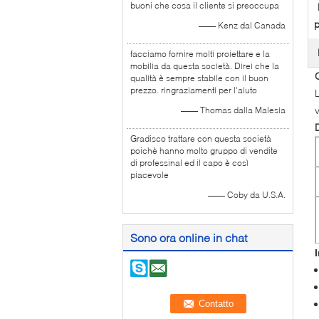
buoni che cosa il cliente si preoccupa
p
—— Kenz dal Canada
facciamo fornire molti proiettare e la
mobilia da questa società. Direi che la
qualità è sempre stabile con il buon
prezzo. ringraziamenti per l'aiuto
—— Thomas dalla Malesia
Gradisco trattare con questa società
poichè hanno molto gruppo di vendite
di professinal ed il capo è così
piacevole
—— Coby da U.S.A.
Sono ora online in chat