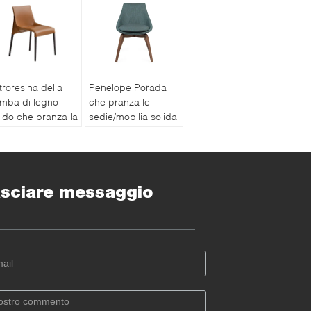
troresina della
Penelope Porada
mba di legno
che pranza le
lido che pranza la
sedie/mobilia solida
dia S37 di
Italia di Porada
liform Seattle
della noce di
lla sedia
Canaletta
sciare messaggio