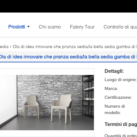
Prodotti
Chi siamo
Fatory Tour
Controllo di qua
sedia
Ola di idea innovare che pranza sedia/la bella sedia gamba di le
Ola di idea innovare che pranza sedia/la bella sedia gamba di l
Dettagli:
Luogo di origine:
Marca:
Certificazione:
Numero di
modello:
Termini di pa
Quantità di ordi