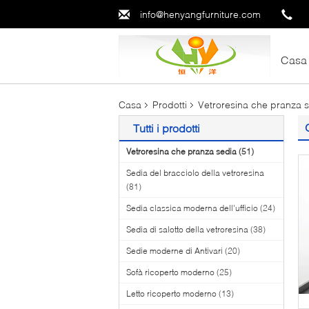
info@henyangfurniture.com
Casa
Casa
Prodotti
Vetroresina che pranza 
Tutti i prodotti
Vetroresina che pranza sedia
(51)
Sedia del bracciolo della vetroresina
(81)
Sedia classica moderna dell'ufficio
(24)
Sedia di salotto della vetroresina
(38)
Sedie moderne di Antivari
(20)
Sofà ricoperto moderno
(25)
Letto ricoperto moderno
(13)