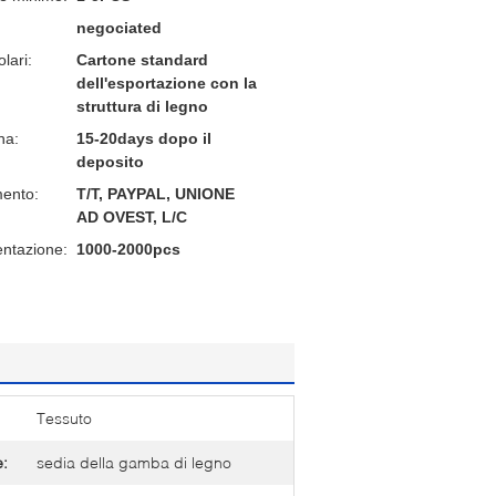
negociated
lari:
Cartone standard
dell'esportazione con la
struttura di legno
na:
15-20days dopo il
deposito
mento:
T/T, PAYPAL, UNIONE
AD OVEST, L/C
entazione:
1000-2000pcs
Tessuto
e:
sedia della gamba di legno