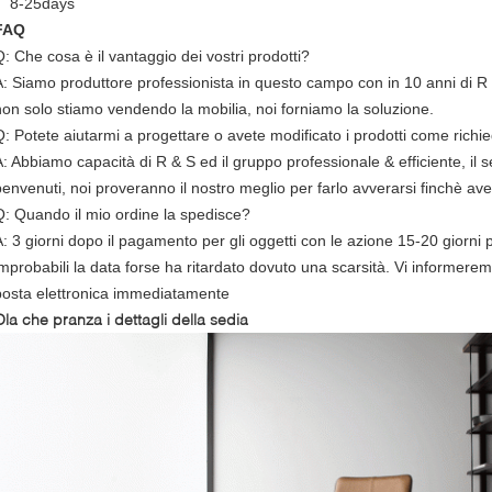
8-25days
FAQ
Q: Che cosa è il vantaggio dei vostri prodotti?
A: Siamo produttore professionista in questo campo con in 10 anni di R 
non solo stiamo vendendo la mobilia, noi forniamo la soluzione.
Q: Potete aiutarmi a progettare o avete modificato i prodotti come rich
A: Abbiamo capacità di R & S ed il gruppo professionale & efficiente, 
benvenuti, noi proveranno il nostro meglio per farlo avverarsi finchè av
Q: Quando il mio ordine la spedisce?
: 3 giorni dopo il pagamento per gli oggetti con le azione 15-20 giorni pe
improbabili la data forse ha ritardato dovuto una scarsità. Vi informere
posta elettronica immediatamente
Ola che pranza i dettagli della sedia