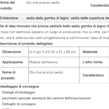
Nome del
Ola che pranza sedia
Caratteristi
rodotto:
Evidenziare:
sedia della gamba di legno
,
sedia delle coperture de
Ola di idea innovare che pranza sedia/la bella sedia gamba di legno del
L'Italia non definisce appena un luogo di produzione, ma va oltre: per
vita, che è abbracciata nella progettazione e nell'innovare l'idea di mob
Descrizione di prodotto dettagliata
Dimensione:
(l) X (p) X (H) 55 x 51 x 83 cm
Materiale:
Applicazione:
Mobilia domestica
L'altro nome:
Nome di
Ola che pranza sedia
Caratteristica:
prodotto:
Imballaggio & consegna
Dettagli d'imballaggio:
pacchetto speciale standard del cartone dell'esportazione
Dettaglio di consegna: