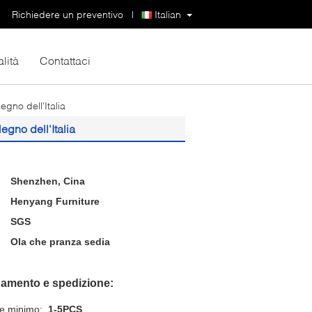
Richiedere un preventivo
|
Italian
lità
Contattaci
gno dell'Italia
egno dell'Italia
Shenzhen, Cina
Henyang Furniture
SGS
Ola che pranza sedia
gamento e spedizione:
ne minimo:
1-5PCS