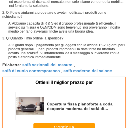
ed esperienza di ricerca di mercato, non solo stiamo vendendo la mobilia,
noi forniamo la soluzione.
2. Q: Potete aiutarmi a progettare o avete modificato i prodotti come
richiediamo?
A: Abbiamo capacità di R & S ed il gruppo professionale & efficiente, il
servizio su misura e OEM/ODM sono benvenuti, noi proveranno il nostro
meglio per farlo avverarsi finchè avete una buona idea.
3. Q: Quando il mio ordine la spedisce?
A: 3 giorni dopo il pagamento per gli oggetti con le azione 15-20 giorni per i
prodotti generali. E per i prodotti improbabili la data forse ha ritardato
dovuto una scarsità. Vi informeremo via il messaggio o invieremo con la
posta elettronica immediatamente.
sofà sezionali del tessuto
Etichette:
,
sofà di cuoio contemporaneo
sofà moderno del salone
,
Ottieni il miglior prezzo per
Copertura fissa pianoforte a coda
ricoperta moderna del sofà di
Gubi Olsen con le gambe della
quercia
Continua