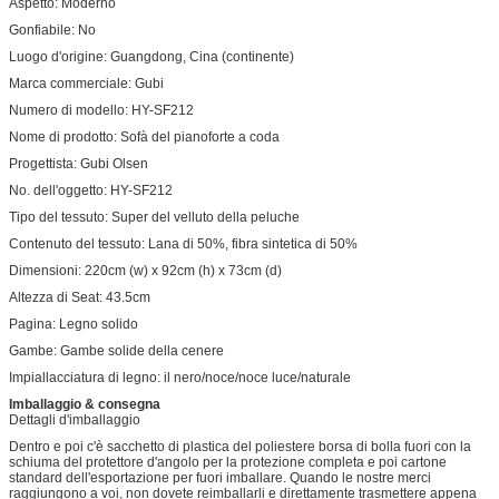
Aspetto:
Moderno
Gonfiabile:
No
Luogo d'origine:
Guangdong, Cina (continente)
Marca commerciale:
Gubi
Numero di modello: HY-SF212
Nome di prodotto:
Sofà del pianoforte a coda
Progettista:
Gubi Olsen
No. dell'oggetto:
HY-SF212
Tipo del tessuto:
Super del velluto della peluche
Contenuto del tessuto:
Lana di 50%, fibra sintetica di 50%
Dimensioni:
220cm (w) x 92cm (h) x 73cm (d)
Altezza di Seat:
43.5cm
Pagina:
Legno solido
Gambe:
Gambe solide della cenere
Impiallacciatura di legno:
il nero/noce/noce luce/naturale
Imballaggio & consegna
Dettagli d'imballaggio
Dentro e poi c'è sacchetto di plastica del poliestere borsa di bolla fuori con la
schiuma del protettore d'angolo per la protezione completa e poi cartone
standard dell'esportazione per fuori imballare. Quando le nostre merci
raggiungono a voi, non dovete reimballarli e direttamente trasmettere appena