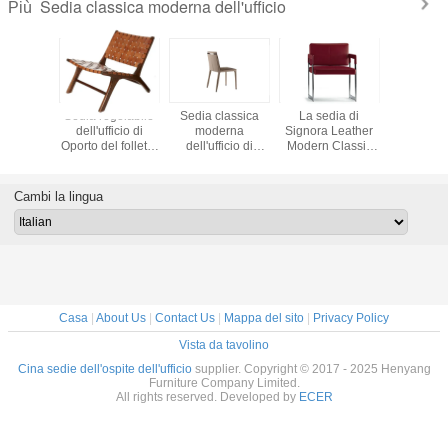
Sedia classica moderna dell'ufficio
Più
lassica
Sedia regolabile
Sedia classica
La sedia di
Sedia cl
erna
dell'ufficio di
moderna
Signora Leather
modern
io di Emily
Oporto del folletto
dell'ufficio di
Modern Classic
alluminio 
 linee
di FåTöLj, sedie
Fitzgerald da
Office di Pelle con
una dell'uf
ose e
domestiche della
Signora Jean
attraversa lo
Magis c
triche
stanza dell'ufficio
Marie Massaud di
struttura ad X
base di 4
Cambi la lingua
della mobilia
Poltrona
Casa
|
About Us
|
Contact Us
|
Mappa del sito
|
Privacy Policy
Vista da tavolino
Cina sedie dell'ospite dell'ufficio
supplier. Copyright © 2017 - 2025 Henyang
Furniture Company Limited.
All rights reserved. Developed by
ECER