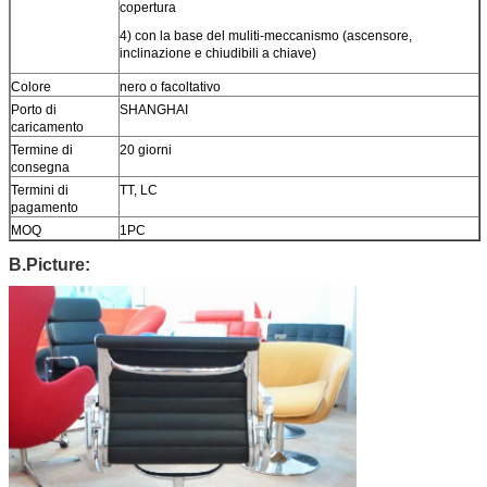
copertura
4) con la base del muliti-meccanismo (ascensore,
inclinazione e chiudibili a chiave)
Colore
nero o facoltativo
Porto di
SHANGHAI
caricamento
Termine di
20 giorni
consegna
Termini di
TT, LC
pagamento
MOQ
1PC
B.Picture: