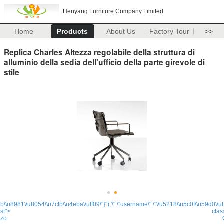
Henyang Furniture Company Limited
Home
Products
About Us
Factory Tour
>>
Replica Charles Altezza regolabile della struttura di
alluminio della sedia dell'ufficio della parte girevole di
stile
b\\u8981\\u8054\\u7cfb\\u4eba\\uff09\"}");'
\",\"username\":\"\\u5218\\u5c0f\\u59d0\\u
st">
clas
zzo