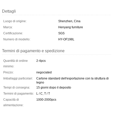
Dettagli
Luogo di origine:
Shenzhen, Cina
Marca:
Henyang furniture
Certificazione:
SGS
Numero di modello:
HY-OF198L
Termini di pagamento e spedizione
Quantità di ordine
2-4pcs
minimo:
Prezzo:
negociated
Imballaggi particolari:
Cartone standard dell'esportazione con la struttura di
legno
Tempi di consegna:
15 giorni dopo il deposito
Termini di pagamento:
L / C, T / T
Capacità di
1000-2000pcs
alimentazione: