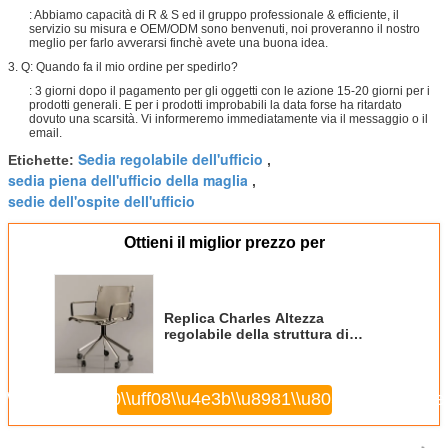
: Abbiamo capacità di R & S ed il gruppo professionale & efficiente, il
servizio su misura e OEM/ODM sono benvenuti, noi proveranno il nostro
meglio per farlo avverarsi finchè avete una buona idea.
3. Q: Quando fa il mio ordine per spedirlo?
: 3 giorni dopo il pagamento per gli oggetti con le azione 15-20 giorni per i
prodotti generali. E per i prodotti improbabili la data forse ha ritardato
dovuto una scarsità. Vi informeremo immediatamente via il messaggio o il
email.
Sedia regolabile dell'ufficio
Etichette:
,
sedia piena dell'ufficio della maglia
,
sedie dell'ospite dell'ufficio
Ottieni il miglior prezzo per
Replica Charles Altezza
regolabile della struttura di
alluminio della sedia dell'ufficio
della parte girevole di stile
18\\u5c0f\\u59d0\\uff08\\u4e3b\\u8981\\u8054\\u7cfb\\u4eba