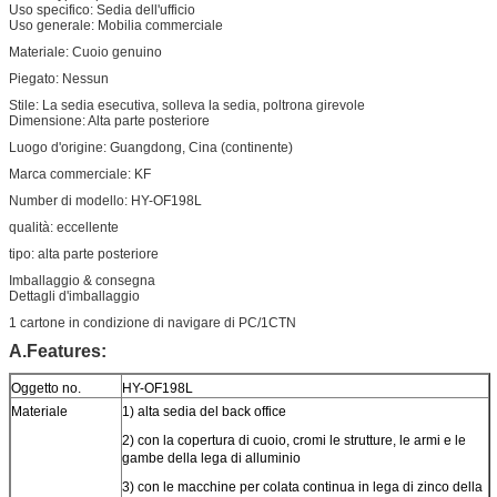
Uso specifico:
Sedia dell'ufficio
Uso generale:
Mobilia commerciale
Materiale:
Cuoio genuino
Piegato:
Nessun
Stile:
La sedia esecutiva, solleva la sedia, poltrona girevole
Dimensione:
Alta parte posteriore
Luogo d'origine:
Guangdong, Cina (continente)
Marca commerciale:
KF
Number di modello:
HY-OF198L
qualità:
eccellente
tipo:
alta parte posteriore
Imballaggio & consegna
Dettagli d'imballaggio
1 cartone in condizione di navigare di PC/1CTN
A.Features:
Oggetto no.
HY-OF198L
Materiale
1) alta sedia del back office
2) con la copertura di cuoio, cromi le strutture, le armi e le
gambe della lega di alluminio
3) con le macchine per colata continua in lega di zinco della